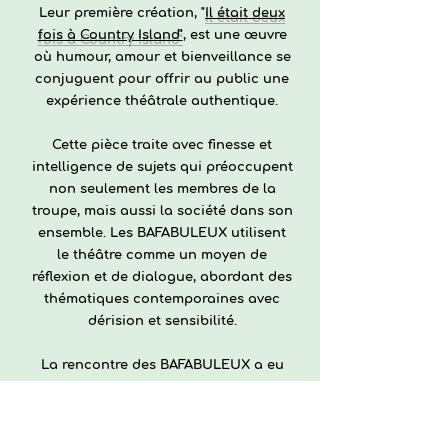
Leur première création, "
Il était deux
fois à Country Island"
, est une œuvre
où humour, amour et bienveillance se
conjuguent pour offrir au public une
expérience théâtrale authentique.
Cette pièce traite avec finesse et
intelligence de sujets qui préoccupent
non seulement les membres de la
troupe, mais aussi la société dans son
ensemble. Les BAFABULEUX utilisent
le théâtre comme un moyen de
réflexion et de dialogue, abordant des
thématiques contemporaines avec
dérision et sensibilité.
La rencontre des BAFABULEUX a eu
lieu lors d'une session de formation,
où ils ont rapidement ressenti une
volonté commune de partage et